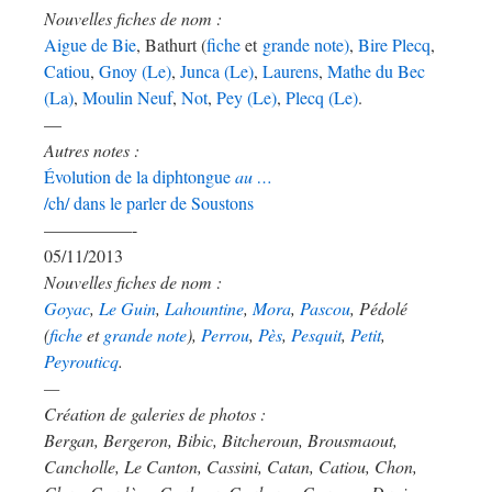
Nouvelles fiches de nom :
Aigue de Bie
, Bathurt (
fiche
et
grande note)
,
Bire Plecq
,
Catiou
,
Gnoy (Le)
,
Junca (Le)
,
Laurens
,
Mathe du Bec
(La)
,
Moulin Neuf
,
Not
,
Pey (Le)
,
Plecq (Le)
.
—
Autres notes :
Évolution de la diphtongue
au …
/ch/ dans le parler de Soustons
—————-
05/11/2013
Nouvelles fiches de nom :
Goyac
,
Le Guin
,
Lahountine
,
Mora
,
Pascou
, Pédolé
(
fiche
et
grande note
),
Perrou
,
Pès
,
Pesquit
,
Petit
,
Peyrouticq
.
—
Création de galeries de photos :
Bergan, Bergeron, Bibic, Bitcheroun, Brousmaout,
Cancholle, Le Canton, Cassini, Catan, Catiou, Chon,